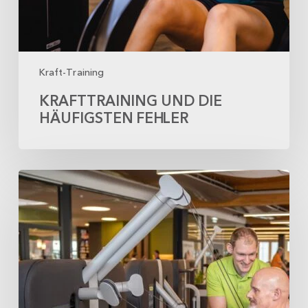
Kraft-Training
KRAFTTRAINING UND DIE
HÄUFIGSTEN FEHLER
Krafttraining
wirkt
positiv
bei
Typ-
2-
Diabetes