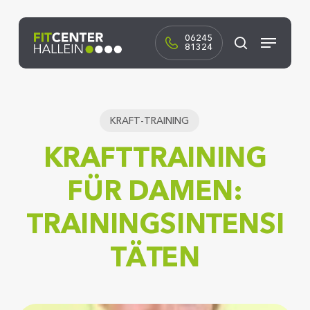
Skip
to
Menü
main
06245
81324
Suchen
content
KRAFT-TRAINING
KRAFTTRAINING
FÜR DAMEN:
TRAININGSINTENSI
TÄTEN