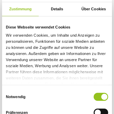
Kreuzheben gestreckt: 15/12/10
Zustimmung
Details
Über Cookies
…habe ich euch neugierig gemacht? Dann
sprecht mich doch beim nächsten Training
Diese Webseite verwendet Cookies
darauf an und ich werde euch weitere
Wir verwenden Cookies, um Inhalte und Anzeigen zu
Übungsmöglichkeiten zeigen…!
personalisieren, Funktionen für soziale Medien anbieten
zu können und die Zugriffe auf unsere Website zu
Meine Erfahrung in der Arbeit rund um die
analysieren. Außerdem geben wir Informationen zu Ihrer
Trainingsplanung unserer Damen, die ihre
Verwendung unserer Website an unsere Partner für
Figur verbessern wollen, zeigt mir, dass
soziale Medien, Werbung und Analysen weiter. Unsere
genau jene ihr Ziel erreichen, die sich
an die
Partner führen diese Informationen möglicherweise mit
anfangs erklärten Regeln halten
. Also,
weiteren Daten zusammen, die Sie ihnen bereitgestellt
haben oder die sie im Rahmen Ihrer Nutzung der Dienste
meine Damen, springt über euren Schatten,
gesammelt haben.
vergesst lange Ausdauereinheiten am
Einwilligungsauswahl
Notwendig
Laufband, oder langweiliges Zirkeltraining
über Jahre. Beginnt mit einem kurzen
intensiven Training, die Spannung und der
Präferenzen