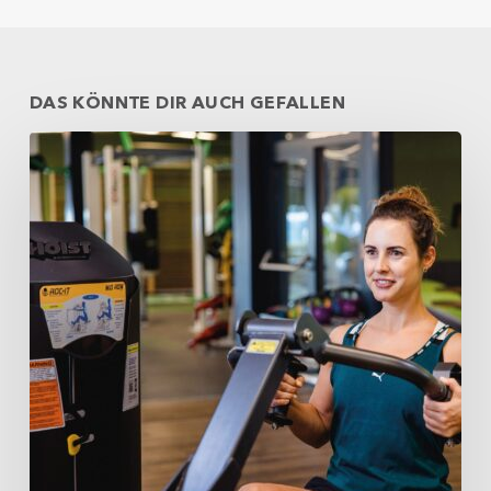
DAS KÖNNTE DIR AUCH GEFALLEN
Krafttraining
und
die
häufigsten
Fehler