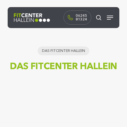
Skip
to
Menü
main
06245
81324
Suchen
content
DAS FITCENTER HALLEIN
DAS FITCENTER HALLEIN