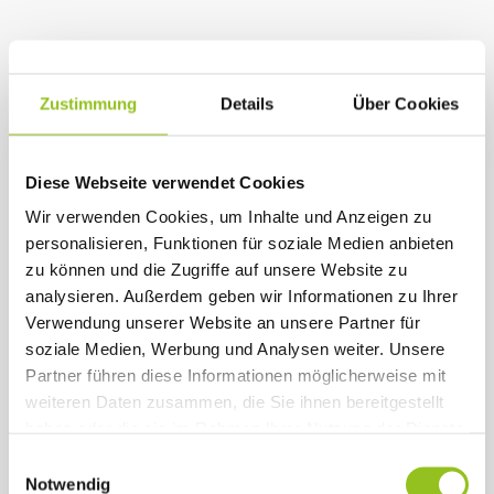
Zustimmung
Details
Über Cookies
Diese Webseite verwendet Cookies
Wir verwenden Cookies, um Inhalte und Anzeigen zu
personalisieren, Funktionen für soziale Medien anbieten
zu können und die Zugriffe auf unsere Website zu
analysieren. Außerdem geben wir Informationen zu Ihrer
Verwendung unserer Website an unsere Partner für
soziale Medien, Werbung und Analysen weiter. Unsere
Partner führen diese Informationen möglicherweise mit
weiteren Daten zusammen, die Sie ihnen bereitgestellt
haben oder die sie im Rahmen Ihrer Nutzung der Dienste
Close
Close
Close
Close
gesammelt haben.
Einwilligungsauswahl
Notwendig