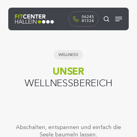
Skip
to
Menü
main
06245
81324
Suchen
content
WELLNESS
UNSER
WELLNESSBEREICH
Abschalten, entspannen und einfach die
Seele baumeln lassen.