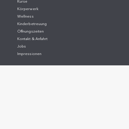
Kurse
Körperwerk
Wellness
Kinderbetreuung
Öffnungszeiten
Kontakt & Anfahrt
Jobs
Impressionen
WISSENSWERTES
Figur & Abnehmen
Cardio-Training
Ernährung
Gesundheit & Wohlbefinden
Kraft-Training