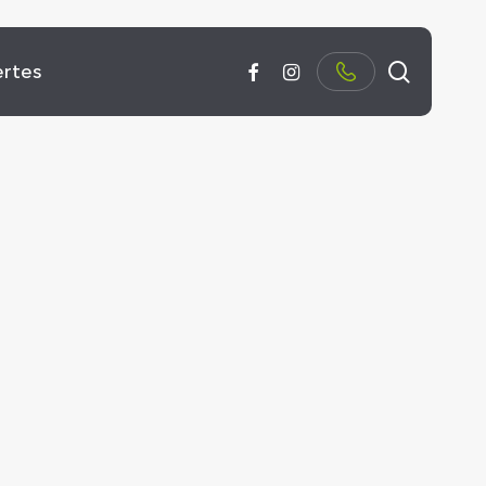
Suchen
facebook
instagram
rtes
erwerk
issenswertes
TIVES KRAFT- UND
PERTENTIPPS VON MANFRED
ICHKEITSTRAINING
TAUTSCHNIG ZU ABNEHMEN,
INE GESUNDHEIT.
NÄHRUNG, KRAFTTRAINING
D MEHR.
FAHREN