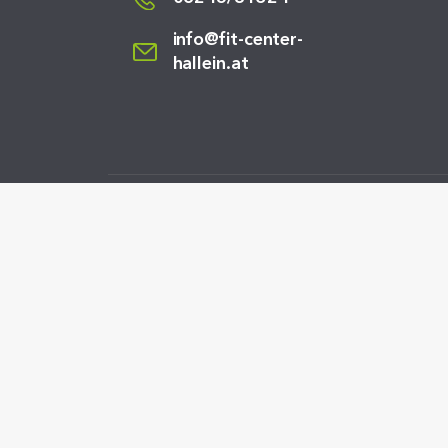
info@fit-center-
hallein.at
FITCENTER HALLEIN
Kletzlgutweg 6
5400 Hallein
In GoogleMaps öffnen
Impressum
Datenschutzerklärung
Barrierefreiheitserklärung
Cookieeinstellungen