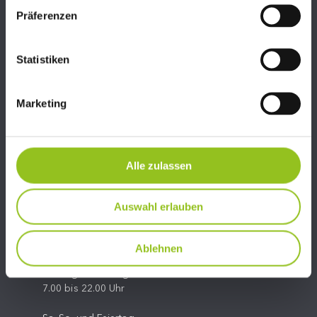
Präferenzen
Statistiken
Marketing
06245/81324
Alle zulassen
info@fit-center-hallein.at
Auswahl erlauben
Ablehnen
ÖFFNUNGSZEITEN FITCENTER HALLEIN
Montag bis Freitag
7.00 bis 22.00 Uhr