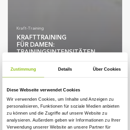
Kraft-Training
KRAFTTRAINING
FÜR DAMEN:
TRAININGSINTENSITÄTEN
Zustimmung
Details
Über Cookies
Bizeps,
Trizeps
&
Diese Webseite verwendet Cookies
Co.
–
Wir verwenden Cookies, um Inhalte und Anzeigen zu
Wie
personalisieren, Funktionen für soziale Medien anbieten
unsere
zu können und die Zugriffe auf unsere Website zu
Muskeln
analysieren. Außerdem geben wir Informationen zu Ihrer
unser
Leben
Verwendung unserer Website an unsere Partner für