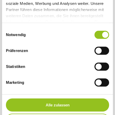
beeinflussen
soziale Medien, Werbung und Analysen weiter. Unsere
Partner führen diese Informationen möglicherweise mit
weiteren Daten zusammen, die Sie ihnen bereitgestellt
haben oder die sie im Rahmen Ihrer Nutzung der Dienste
gesammelt haben.
Einwilligungsauswahl
Notwendig
Präferenzen
Statistiken
Marketing
Alle zulassen