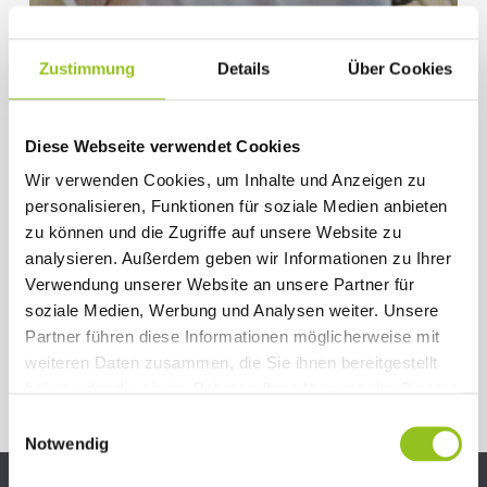
Zustimmung
Details
Über Cookies
Diese Webseite verwendet Cookies
Kraft-Training
Wir verwenden Cookies, um Inhalte und Anzeigen zu
RICHTIGES
personalisieren, Funktionen für soziale Medien anbieten
BAUCHTRAINING
zu können und die Zugriffe auf unsere Website zu
analysieren. Außerdem geben wir Informationen zu Ihrer
Verwendung unserer Website an unsere Partner für
soziale Medien, Werbung und Analysen weiter. Unsere
Partner führen diese Informationen möglicherweise mit
weiteren Daten zusammen, die Sie ihnen bereitgestellt
haben oder die sie im Rahmen Ihrer Nutzung der Dienste
gesammelt haben.
Einwilligungsauswahl
Notwendig