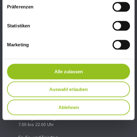
Präferenzen
Statistiken
Marketing
06245/81324
Alle zulassen
info@fit-center-hallein.at
Auswahl erlauben
Ablehnen
ÖFFNUNGSZEITEN FITCENTER HALLEIN
Montag bis Freitag
7.00 bis 22.00 Uhr